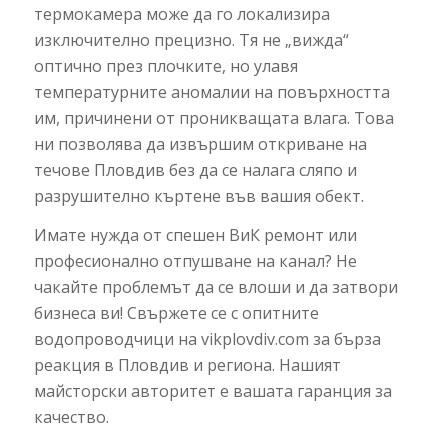
термокамера може да го локализира
изключително прецизно. Тя не „вижда“
оптично през плочките, но улавя
температурните аномалии на повърхността
им, причинени от проникващата влага. Това
ни позволява да извършим откриване на
течове Пловдив без да се налага сляпо и
разрушително къртене във вашия обект.
Имате нужда от спешен ВиК ремонт или
професионално отпушване на канал? Не
чакайте проблемът да се влоши и да затвори
бизнеса ви! Свържете се с опитните
водопроводчици на vikplovdiv.com за бърза
реакция в Пловдив и региона. Нашият
майсторски авторитет е вашата гаранция за
качество.