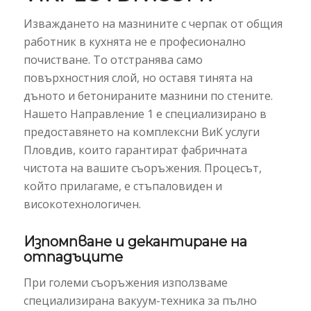
Изваждането на мазнините с черпак от общия
работник в кухнята не е професионално
почистване. То отстранява само
повърхностния слой, но оставя тинята на
дъното и бетонираните мазнини по стените.
Нашето Направление 1 е специализирано в
предоставянето на комплексни ВиК услуги
Пловдив, които гарантират фабричната
чистота на вашите съоръжения. Процесът,
който прилагаме, е стъпаловиден и
високотехнологичен.
Изпомпване и декантиране на
отпадъците
При големи съоръжения използваме
специализирана вакуум-техника за пълно