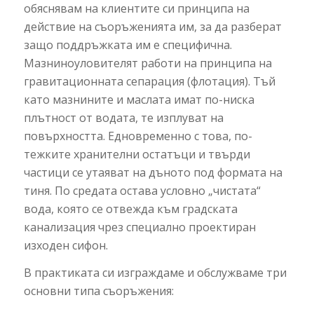
обяснявам на клиентите си принципа на
действие на съоръженията им, за да разберат
защо поддръжката им е специфична.
Мазниноуловителят работи на принципа на
гравитационната сепарация (флотация). Тъй
като мазнините и маслата имат по-ниска
плътност от водата, те изплуват на
повърхността. Едновременно с това, по-
тежките хранителни остатъци и твърди
частици се утаяват на дъното под формата на
тиня. По средата остава условно „чистата“
вода, която се отвежда към градската
канализация чрез специално проектиран
изходен сифон.
В практиката си изграждаме и обслужваме три
основни типа съоръжения: