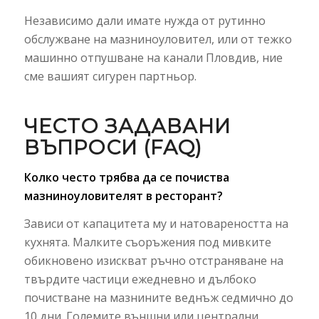
Независимо дали имате нужда от рутинно
обслужване на мазниноуловител, или от тежко
машинно отпушване на канали Пловдив, ние
сме вашият сигурен партньор.
ЧЕСТО ЗАДАВАНИ
ВЪПРОСИ (FAQ)
Колко често трябва да се почиства
мазниноуловителят в ресторант?
Зависи от капацитета му и натовареността на
кухнята. Малките съоръжения под мивките
обикновено изискват ръчно отстраняване на
твърдите частици ежедневно и дълбоко
почистване на мазнините веднъж седмично до
10 дни. Големите външни или централни