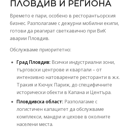
ПЛОВДИВ И РЕГИОНА
Времето е пари, особено в ресторантьорския
бизнес. Разполагаме с дежурни мобилни екипи,
готови да реагират светкавично при ВиК
аварии Пловдив.
Обслужваме приоритетно:
Град Пловдив:
Всички индустриални зони,
търговски центрове и квартали – от
интензивно натоварените ресторанти в ж.к.
Тракия и Кючук Париж, до специфичните
исторически обекти в Капана и Центъра.
Пловдивска област:
Разполагаме с
логистичен капацитет да обслужваме
комплекси, мандри и цехове в околните
населени места.