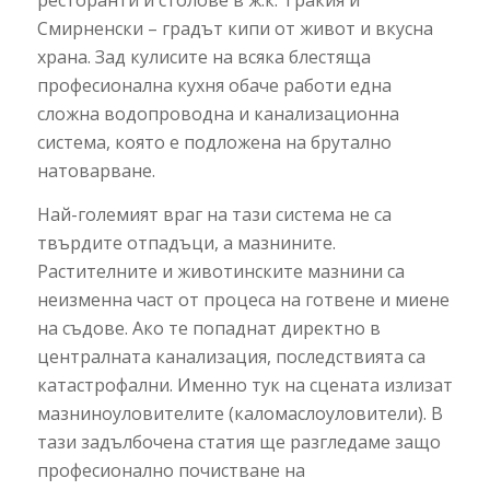
ресторанти и столове в ж.к. Тракия и
Смирненски – градът кипи от живот и вкусна
храна. Зад кулисите на всяка блестяща
професионална кухня обаче работи една
сложна водопроводна и канализационна
система, която е подложена на брутално
натоварване.
Най-големият враг на тази система не са
твърдите отпадъци, а мазнините.
Растителните и животинските мазнини са
неизменна част от процеса на готвене и миене
на съдове. Ако те попаднат директно в
централната канализация, последствията са
катастрофални. Именно тук на сцената излизат
мазниноуловителите (каломаслоуловители). В
тази задълбочена статия ще разгледаме защо
професионално почистване на