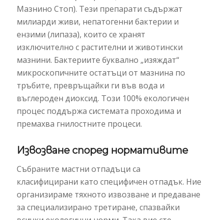
Мазнино Стоп). Тези препарати съдържат
милиарди живи, непатогенни бактерии и
ензими (липаза), които се хранят
изключително с растителни и животински
мазнини. Бактериите буквално „изяждат“
микроскопичните остатъци от мазнина по
тръбите, превръщайки ги във вода и
въглероден диоксид. Този 100% екологичен
процес поддържа системата проходима и
премахва гнилостните процеси.
Извозване според нормативите
Събраните мастни отпадъци са
класифицирани като специфичен отпадък. Ние
организираме тяхното извозване и предаване
за специализирано третиране, спазвайки
всички екологични норми. Така вие сте