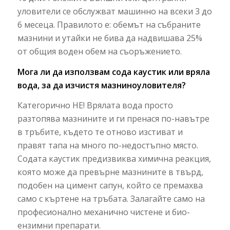
уловители се обслужват машинно на всеки 3 до
6 месеца. Правилото е: обемът на събраните
мазнини и утайки не бива да надвишава 25%
от общия воден обем на съоръжението.
Мога ли да използвам сода каустик или вряла
вода, за да изчистя мазниноуловителя?
Категорично НЕ! Врялата вода просто
разтопява мазнините и ги пренася по-навътре
в тръбите, където те отново изстиват и
правят тапа на много по-недостъпно място.
Содата каустик предизвиква химична реакция,
която може да превърне мазнините в твърд,
подобен на цимент сапун, който се премахва
само с къртене на тръбата. Залагайте само на
професионално механично чистене и био-
ензимни препарати.