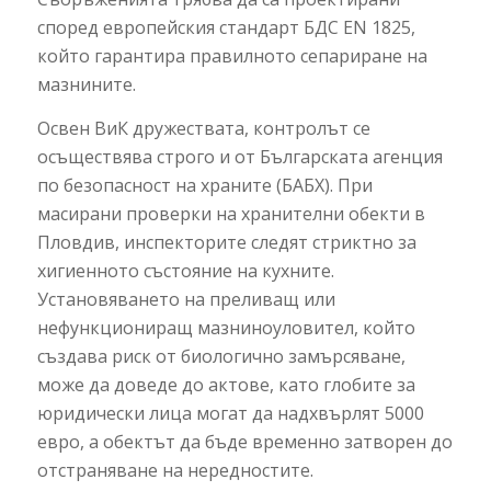
според европейския стандарт БДС EN 1825,
който гарантира правилното сепариране на
мазнините.
Освен ВиК дружествата, контролът се
осъществява строго и от Българската агенция
по безопасност на храните (БАБХ). При
масирани проверки на хранителни обекти в
Пловдив, инспекторите следят стриктно за
хигиенното състояние на кухните.
Установяването на преливащ или
нефункциониращ мазниноуловител, който
създава риск от биологично замърсяване,
може да доведе до актове, като глобите за
юридически лица могат да надхвърлят 5000
евро, а обектът да бъде временно затворен до
отстраняване на нередностите.