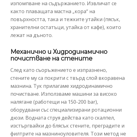
изпомпване на съдържанието. Извличат се
както плаващата мастна „кора“ на
повърхността, така и тежките утайки (пясък,
хранителни остатъци, утайка от кафе), които
лежат на дъното.
Механично и Хидродинамично
почистване на стените
След като съоръжението е изпразнено,
стените му са покрити с твърд слой вкоравена
мазнина. Тук прилагаме хидродинамично
почистване. Използваме машини за високо
налягане (работещи на 150-200 bar),
оборудвани със специализирани ротационни
дюзи. Водната струя действа като скалпел,
изстъргвайки до блясък стените, преградите и
филтрите на мазниноуловителя. Този метод не