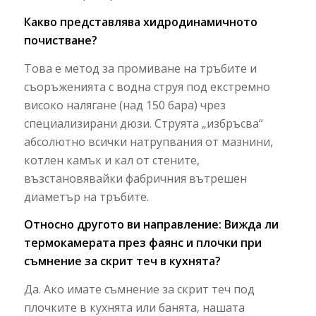
Какво представлява хидродинамичното
почистване?
Това е метод за промиване на тръбите и
съоръженията с водна струя под екстремно
високо налягане (над 150 бара) чрез
специализирани дюзи. Струята „избръсва“
абсолютно всички натрупвания от мазнини,
котлен камък и кал от стените,
възстановявайки фабричния вътрешен
диаметър на тръбите.
Относно другото ви направление: Вижда ли
термокамерата през фаянс и плочки при
съмнение за скрит теч в кухнята?
Да. Ако имате съмнение за скрит теч под
плочките в кухнята или банята, нашата