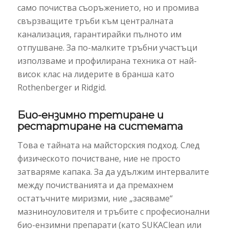
само почиства съоръжението, но и промива
свързващите тръби към централната
канализация, гарантирайки пълното им
отпушване. За по-малките тръбни участъци
използваме и профилирана техника от най-
висок клас на лидерите в бранша като
Rothenberger и Ridgid.
Био-ензимно третиране и
рестартиране на системата
Това е тайната на майсторския подход. След
физическото почистване, ние не просто
затваряме капака. За да удължим интервалите
между почистванията и да премахнем
остатъчните миризми, ние „засяваме“
мазниноуловителя и тръбите с професионални
био-ензимни препарати (като SUKAClean или