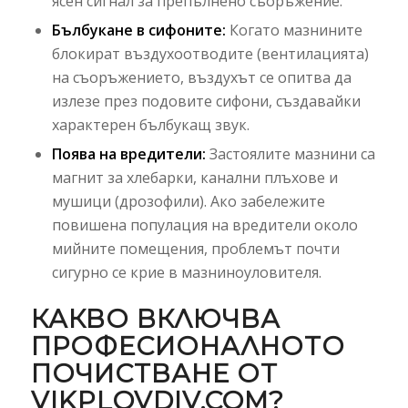
ясен сигнал за препълнено съоръжение.
Бълбукане в сифоните:
Когато мазнините
блокират въздухоотводите (вентилацията)
на съоръжението, въздухът се опитва да
излезе през подовите сифони, създавайки
характерен бълбукащ звук.
Поява на вредители:
Застоялите мазнини са
магнит за хлебарки, канални плъхове и
мушици (дрозофили). Ако забележите
повишена популация на вредители около
мийните помещения, проблемът почти
сигурно се крие в мазниноуловителя.
КАКВО ВКЛЮЧВА
ПРОФЕСИОНАЛНОТО
ПОЧИСТВАНЕ ОТ
VIKPLOVDIV.COM?