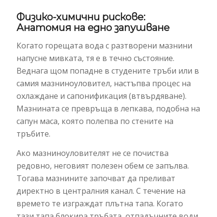
Физико-химични рискове:
Анатомия на едно запушване
Когато горещата вода с разтворени мазнини
напусне мивката, тя е в течно състояние.
Веднага щом попадне в студените тръби или в
самия мазниноуловител, настъпва процес на
охлаждане и сапонификация (втвърдяване).
Мазнината се превръща в лепкава, подобна на
сапун маса, която полепва по стените на
тръбите.
Ако мазниноуловителят не се почиства
редовно, неговият полезен обем се запълва.
Тогава мазнините започват да преливат
директно в централния канал. С течение на
времето те изграждат плътна тапа. Когато
тази тапа блокира тръбата, отпадъчните води