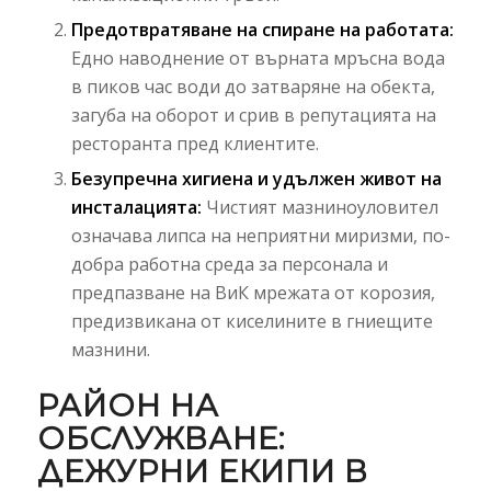
Предотвратяване на спиране на работата:
Едно наводнение от върната мръсна вода
в пиков час води до затваряне на обекта,
загуба на оборот и срив в репутацията на
ресторанта пред клиентите.
Безупречна хигиена и удължен живот на
инсталацията:
Чистият мазниноуловител
означава липса на неприятни миризми, по-
добра работна среда за персонала и
предпазване на ВиК мрежата от корозия,
предизвикана от киселините в гниещите
мазнини.
РАЙОН НА
ОБСЛУЖВАНЕ:
ДЕЖУРНИ ЕКИПИ В