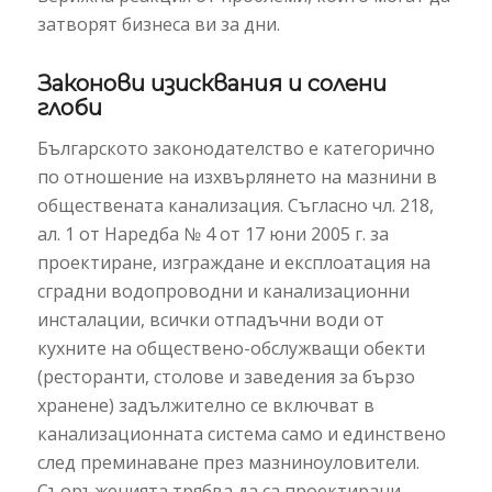
затворят бизнеса ви за дни.
Законови изисквания и солени
глоби
Българското законодателство е категорично
по отношение на изхвърлянето на мазнини в
обществената канализация. Съгласно чл. 218,
ал. 1 от Наредба № 4 от 17 юни 2005 г. за
проектиране, изграждане и експлоатация на
сградни водопроводни и канализационни
инсталации, всички отпадъчни води от
кухните на обществено-обслужващи обекти
(ресторанти, столове и заведения за бързо
хранене) задължително се включват в
канализационната система само и единствено
след преминаване през мазниноуловители.
Съоръженията трябва да са проектирани