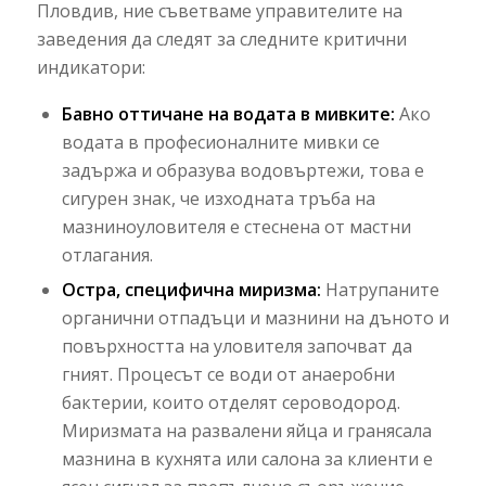
Пловдив, ние съветваме управителите на
заведения да следят за следните критични
индикатори:
Бавно оттичане на водата в мивките:
Ако
водата в професионалните мивки се
задържа и образува водовъртежи, това е
сигурен знак, че изходната тръба на
мазниноуловителя е стеснена от мастни
отлагания.
Остра, специфична миризма:
Натрупаните
органични отпадъци и мазнини на дъното и
повърхността на уловителя започват да
гният. Процесът се води от анаеробни
бактерии, които отделят сероводород.
Миризмата на развалени яйца и гранясала
мазнина в кухнята или салона за клиенти е