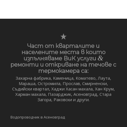
Част от кварталите и
населените места в които
&
изпълняваме ВиК услуги
ремонти и откриване на течове с
термокамера са:
Захарна фабрика, Каменица, Коматево, Лаута,
Мараша, Остромила, Прослав, Смирненски,
Съдийски квартал, Хаджи Хасан махала, Хан Крум,
Харман махала, Пазарджик, Асеновград, Стара
Загора, Раковски и други.
Водопроводчик в Асеновград