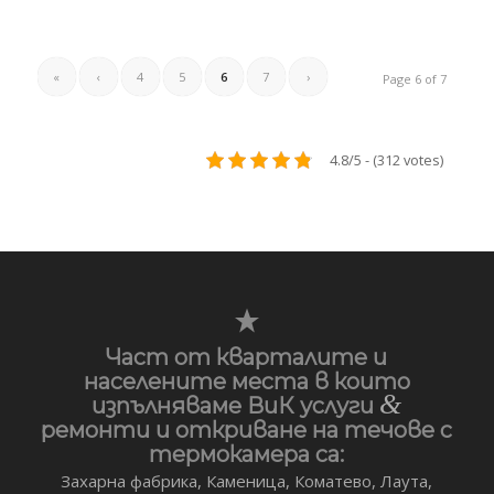
«
‹
4
5
6
7
›
Page 6 of 7
4.8/5 - (312 votes)
Част от кварталите и
населените места в които
&
изпълняваме ВиК услуги
ремонти и откриване на течове с
термокамера са:
Захарна фабрика, Каменица, Коматево, Лаута,