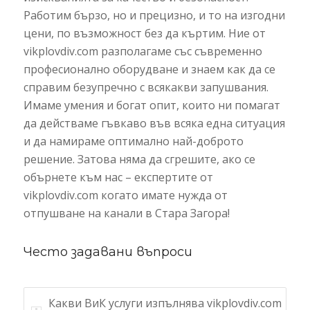
Работим бързо, но и прецизно, и то на изгодни
цени, по възможност без да къртим. Ние от
vikplovdiv.com разполагаме със съвременно
професионално оборудване и знаем как да се
справим безупречно с всякакви запушвания.
Имаме умения и богат опит, които ни помагат
да действаме гъвкаво във всяка една ситуация
и да намираме оптимално най-доброто
решение. Затова няма да сгрешите, ако се
обърнете към нас – експертите от
vikplovdiv.com когато имате нужда от
отпушване на канали в Стара Загора!
Често задавани въпроси
Какви ВиК услуги изпълнява vikplovdiv.com