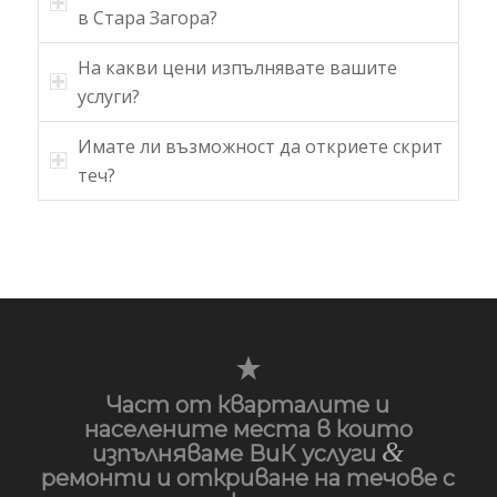
в Стара Загора?
На какви цени изпълнявате вашите
услуги?
Имате ли възможност да откриете скрит
теч?
Част от кварталите и
населените места в които
&
изпълняваме ВиК услуги
ремонти и откриване на течове с