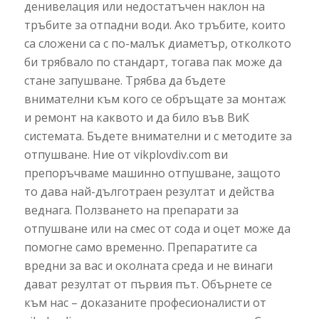
денивелация или недостатъчен наклон на
тръбите за отпадни води. Ако тръбите, които
са сложени са с по-малък диаметър, отколкото
би трябвало по стандарт, тогава пак може да
стане запушване. Трябва да бъдете
внимателни към кого се обръщате за монтаж
и ремонт на каквото и да било във ВиК
системата. Бъдете внимателни и с методите за
отпушване. Ние от vikplovdiv.com ви
препоръчваме машинно отпушване, защото
то дава най-дълготраен резултат и действа
веднага. Ползването на препарати за
отпушване или на смес от сода и оцет може да
помогне само временно. Препаратите са
вредни за вас и околната среда и не винаги
дават резултат от първия път. Обърнете се
към нас – доказаните професионалисти от