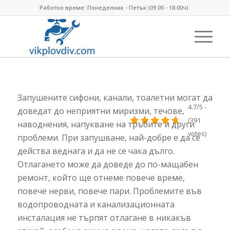
Работно време: Понеделник - Петък (09.00 - 18.00ч).
Запушените сифони, канали, тоалетни могат да
4.7/5 -
доведат до неприятни миризми, течове,
(391
наводнения, напукване на тръбите и други
votes)
проблеми. При запушване, най-добре е да се
действа веднага и да не се чака дълго.
Отлагането може да доведе до по-мащабен
ремонт, който ще отнеме повече време,
повече нерви, повече пари. Проблемите във
водопроводната и канализационната
инсталация не търпят отлагане в никакъв