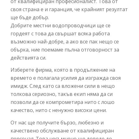
от квалифициран професионалист. Това от
своя страна е и гаранция, че крайният резултат
ще бъде добър.
Добрите местни водопроводчици ще се
гордеят с това да свършат всяка работа
възможно най-добре, а ако все пак нещо се
обърка, ние поемаме пълна отговорност за
действията си.
Изберете фирма, която в продължение на
времето е полагала усилия да изгражда своя
имидж. След като са вложени сили в нещо
толкова сериозно, такъв екип няма да си
позволи да се компрометира нито с лошо
качество, нито с ненужно високи цени.
От нас ще получите бързо, любезно и
качествено обслужване от квалифициран
персонал. Това несъмнено ще доведе до