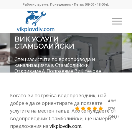
Работно време: Понеделник - Петък (09.00 - 18.00ч).
ВИК УСЛУГИ
СТАМБОЛИЙСКИ
Специалистите по водопровода и
канализацията в Стамболийски.
Откриваме & Поправяме ВиК течове
Когато ви потрябва водопроводчик, най-
4.8/5 -
добре е да се ориентирате да ползвате
(276
услугите на местен такъв. Ако се нуждаете от
votes)
водопроводчик Стамболийски, ще намерите
предложения на
vikplovdiv.com
.