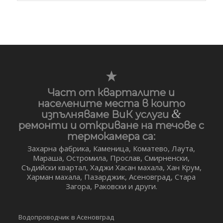
Част от кварталите и
населените места в които
&
изпълняваме ВиК услуги
ремонти и откриване на течове с
термокамера са:
Захарна фабрика, Каменица, Коматево, Лаута,
Мараша, Остромила, Прослав, Смирненски,
Съдийски квартал, Хаджи Хасан махала, Хан Крум,
Харман махала, Пазарджик, Асеновград, Стара
Загора, Раковски и други.
Водопроводчик в Асеновград