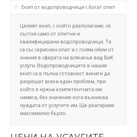
Екип от водопроводчици с богат опит
Целият екип, с който разполагаме, се
състои само от опитни и
квалифицирани водопроводчици. Те
са със сериозен опит и с голям обем от
знания в сферата на всякакъв вид ВиК
услуги. Водопроводчиците в нашия
екип са в пълна готовност винаги да
разрешат всеки един проблем, при
който е нужна компетентната им
намеса, без значение кога възниква
нуждата от услугите им. Ще реагираме
максимално бързо.
ЦЕНИ НА УСЛУГИТЕ