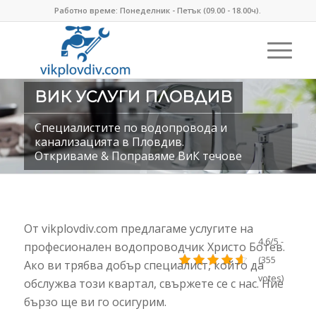
Работно време: Понеделник - Петък (09.00 - 18.00ч).
ВИК УСЛУГИ ПЛОВДИВ
Специалистите по водопровода и
канализацията в Пловдив.
Откриваме & Поправяме ВиК течове
От vikplovdiv.com предлагаме услугите на
4.6/5 -
професионален водопроводчик Христо Ботев.
(355
Ако ви трябва добър специалист, който да
votes)
обслужва този квартал, свържете се с нас. Ние
бързо ще ви го осигурим.