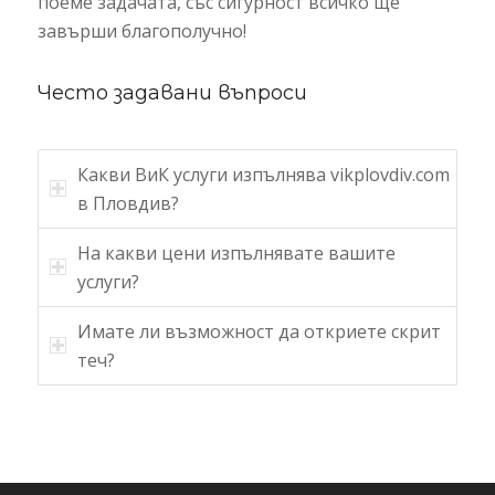
поеме задачата, със сигурност всичко ще
завърши благополучно!
Често задавани въпроси
Какви ВиК услуги изпълнява vikplovdiv.com
в Пловдив?
На какви цени изпълнявате вашите
услуги?
Имате ли възможност да откриете скрит
теч?