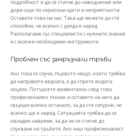
подробност и да се стигне до наводнение или
дори още по-сериозни щети и неприятности.
Оставете това на нас. Така ще можете да сте
спокойни, че всичко с уреда е наред.
Разполагаме със специалисти с нужните знания
и с всички необходими инструменти.
Проблем със замръзнали тръби
Ако това се случи, първото нещо, което трябва
да направите веднага, е да спрете водата
изцяло. Потърсете моментално след това
професионален техник и оставете на него да
свърши всичко останало, за да сте сигурни, че
всичко ще е наред. Ситуацията трябва да се
овладее навреме, за да не се стигне до
спукване на тръбите. Ако наш професионалист