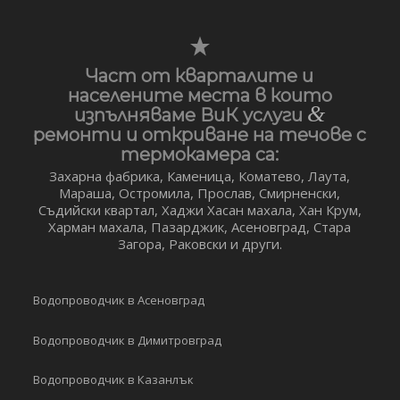
Част от кварталите и
населените места в които
&
изпълняваме ВиК услуги
ремонти и откриване на течове с
термокамера са:
Захарна фабрика, Каменица, Коматево, Лаута,
Мараша, Остромила, Прослав, Смирненски,
Съдийски квартал, Хаджи Хасан махала, Хан Крум,
Харман махала, Пазарджик, Асеновград, Стара
Загора, Раковски и други.
Водопроводчик в Асеновград
Водопроводчик в Димитровград
Водопроводчик в Казанлък