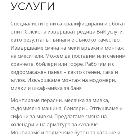
УСЛУГИ
Специалистите ни са квалифицирани и с богат
опит. С лекота извършват редица ВиК услуги,
като резултатът винаги е с високо качество.
Извършваме смяна на меки връзки и монтаж
на смесители. Можем да поставим или сменим
кранчета, бойлери или гофре. Работим и с
хидромасажен панел – както стенен, така и
ъглов. Извършваме монтаж на модомери,
мивки и шкаф-мивка за баня.
Монтираме перални, мелачка за мивка,
съдомиялна машина, бойлери… Отпушваме и
сифони за мивки. Предлагаме смяна на
холендри и на арматура за казанче.
Монтираме и подменяме бутон за казанче и