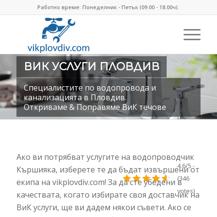
Работно време: Понеделник - Петък (09.00 - 18.00ч).
ВИК УСЛУГИ ПЛОВДИВ
Специалистите по водопровода и
канализацията в Пловдив.
Откриваме & Поправяме ВиК течове
Ако ви потрябват услугите на водопроводчик
4.6/5 -
Кършияка, изберете те да бъдат извършени от
(346
екипа на vikplovdiv.com! За да сте убедени в
votes)
качествата, когато избирате своя доставчик на
ВиК услуги, ще ви дадем някои съвети. Ако се