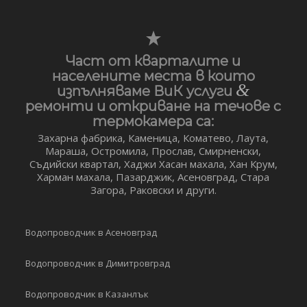
Част от кварталите и
населените места в които
&
изпълняваме ВиК услуги
ремонти и откриване на течове с
термокамера са:
Захарна фабрика, Каменица, Коматево, Лаута,
Мараша, Остромила, Прослав, Смирненски,
Съдийски квартал, Хаджи Хасан махала, Хан Крум,
Харман махала, Пазарджик, Асеновград, Стара
Загора, Раковски и други.
Водопроводчик в Асеновград
Водопроводчик в Димитровград
Водопроводчик в Казанлък